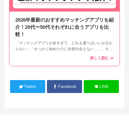
2026年最新のおすすめマッチングアプリを紹
介！20代〜50代それぞれに合うアプリを比
較！
「マッチングアプリが多すぎて、どれを選べばいいか分か
らない」「せっかく始めたのに全然出会えない……」そん
な悩みをお持ちではありませんか？この記事では、厳選し
詳しく読む ≫
たおすすめアプリの比較ランキングに加え、失敗しないた
めの選び方や返信率を高めるメッセージのコツまで解説し
ます。
Twitter
Facebook
LINE