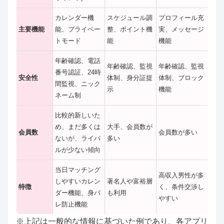
カレンダー機
スケジュール調
プロフィール充
主要機能
能、プライベー
整、ポイント機
実、メッセージ
トモード
能
機能
年齢確認、電話
年齢確認、監視
年齢確認、監視
番号認証、24時
安全性
体制、身分証提
体制、ブロック
間監視、ニック
示
機能
ネーム制
比較的新しいた
め、まだ多くは
大手、会員数が
会員数
会員数が多い
ないが、ライバ
多い
ルが少ない傾向
当日マッチング
高収入男性が多
しやすいカレン
著名人や富裕層
特徴
く、条件交渉し
ダー機能、身バ
も利用
やすい
レ防止機能
※上記は一般的な情報に基づいた例であり、各アプリ