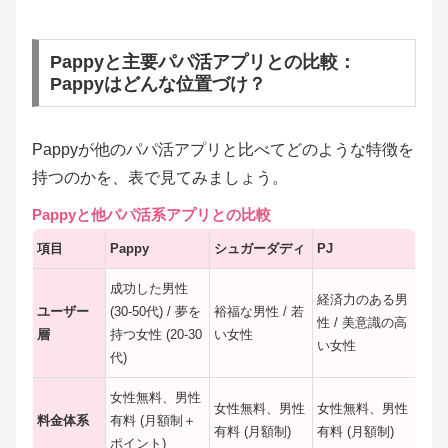
Pappyと主要パパ活アプリとの比較：
Pappyはどんな位置づけ？
Pappyが他のパパ活アプリと比べてどのような特徴を
持つのかを、表で見てみましょう。
Pappyと他パパ活系アプリとの比較
項目
Pappy
シュガーダディ
PJ
成功した男性
経済力のある男
ユーザー
(30-50代) / 夢を
裕福な男性 / 若
性 / 美意識の高
層
持つ女性 (20-30
い女性
い女性
代)
女性無料、男性
女性無料、男性
女性無料、男性
料金体系
有料 (月額制＋
有料 (月額制)
有料 (月額制)
ポイント)